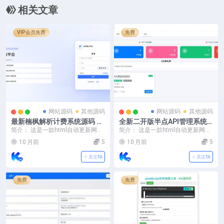
相关文章
VIP会员免费
免费
网站源码
其他源码
网站源码
其他源码
最新楠枫解析计费系统源码 Ja
全新二开版半点API管理系统
va+Vue版本
源码
简介： 这是一款html自动更新网赚
简介： 这是一款html自动更新网赚
单页源码，是通过WordPress RES
单页源码，是通过WordPress RES
10 月前
5
10 月前
5
T...
T...
关注TA
关注TA
免费
免费