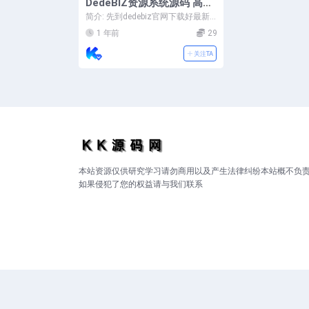
DedeBIZ资源系统源码 高仿
XDGAME模板源码
简介: 先到dedebiz官网下载好最新
的程序https://www.dedeb...
1 年前
29
关注TA
本站资源仅供研究学习请勿商用以及产生法律纠纷本站概不负
如果侵犯了您的权益请与我们联系