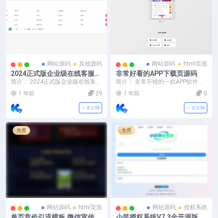
网站源码
其他源码
网站源码
html页面
2024正式版企业级在线客服系
非常好看的APP下载页源码
统源码+语音定位+快捷回复
简介： 2024正式版企业级在线客服
简介： 非常不错的一款APP软件下
+图片视频传输+安装教程；
系统源码+语音定位+快捷回复+图
载介绍页源码，带有iOS和安卓下载
1 年前
29
1 年前
0
片视频传输+...
入口，自适应...
关注TA
关注TA
免费
免费
网站源码
html页面
网站源码
授权系统
单页竞价引流模板,微信宣传推
小笑授权系统V7.3全开源版支