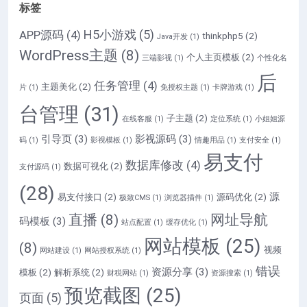
标签
H5小游戏
(5)
APP源码
(4)
thinkphp5
(2)
Java开发
(1)
WordPress主题
(8)
个人主页模板
(2)
三端影视
(1)
个性化名
后
任务管理
(4)
主题美化
(2)
片
(1)
免授权主题
(1)
卡牌游戏
(1)
台管理
(31)
子主题
(2)
在线客服
(1)
定位系统
(1)
小姐姐源
引导页
(3)
影视源码
(3)
码
(1)
影视模板
(1)
情趣用品
(1)
支付安全
(1)
易支付
数据库修改
(4)
数据可视化
(2)
支付源码
(1)
(28)
源
易支付接口
(2)
源码优化
(2)
极致CMS
(1)
浏览器插件
(1)
直播
(8)
网址导航
码模板
(3)
站点配置
(1)
缓存优化
(1)
网站模板
(25)
(8)
视频
网站建设
(1)
网站授权系统
(1)
错误
资源分享
(3)
模板
(2)
解析系统
(2)
财税网站
(1)
资源搜索
(1)
预览截图
(25)
页面
(5)