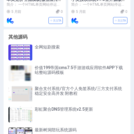
广粉丝引流加好友,SEO单页收
持二开
简介： 一个HTML单页网站停运源
简介： 一个HTML单页网站停运源
录吸粉模板主页源码
码，页面简洁美观，自适应手机和
码，页面简洁美观，自适应手机和
5 月前
0
5 月前
0
电脑端 首页内容...
电脑端 首页内容...
关注TA
关注TA
其他源码
全网短剧搜索
价值199帝国cms7.5手游游戏应用软件APP下载
站整站源码模板
聚合支付系统/官方个人免签系统/三方支付系统
稳定安全高并发 附教程
彩虹聚合DNS管理系统v2.5更新
最新树洞陪玩系统源码