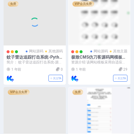
免费
VIP会员免费
网站源码
其他源码
网站源码
其他主题
蚊子雷达追踪打击系统-Pytho
极致CMS仿刀客源码网模板图
n源码
片壁纸线报资讯分享资源网通
简介： 蚊子雷达追踪打击系统-源码
资源介绍 该网站模板采用自适应设
用网站模板
奇葩软件千千万，我的工具占一半
计，每个栏目（模块）的筛选都不
1 年前
0
1 年前
29
图片：
一样，可在后台模块...
关注TA
关注TA
VIP会员免费
免费