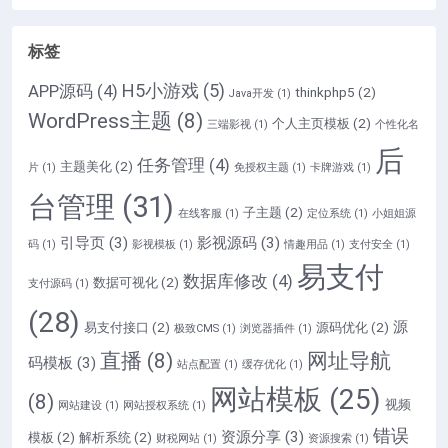
标签
H5小游戏
(5)
APP源码
(4)
thinkphp5
(2)
Java开发
(1)
WordPress主题
(8)
个人主页模板
(2)
三端影视
(1)
个性化名
后
任务管理
(4)
主题美化
(2)
片
(1)
免授权主题
(1)
卡牌游戏
(1)
台管理
(31)
子主题
(2)
在线客服
(1)
定位系统
(1)
小姐姐源
引导页
(3)
影视源码
(3)
码
(1)
影视模板
(1)
情趣用品
(1)
支付安全
(1)
易支付
数据库修改
(4)
数据可视化
(2)
支付源码
(1)
(28)
源
易支付接口
(2)
源码优化
(2)
极致CMS
(1)
浏览器插件
(1)
直播
(8)
网址导航
码模板
(3)
站点配置
(1)
缓存优化
(1)
网站模板
(25)
(8)
视频
网站建设
(1)
网站授权系统
(1)
错误
资源分享
(3)
模板
(2)
解析系统
(2)
财税网站
(1)
资源搜索
(1)