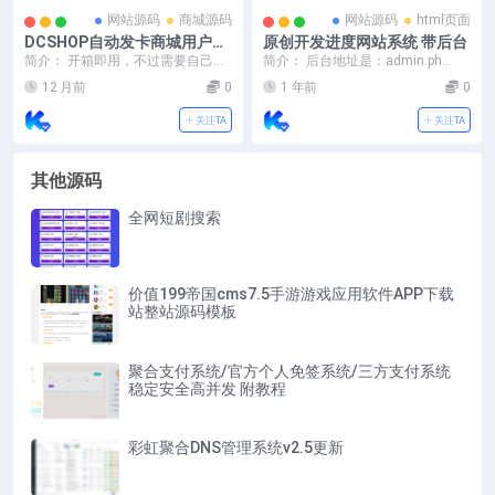
网站源码
商城源码
网站源码
html页面
DCSHOP自动发卡商城用户可
原创开发进度网站系统 带后台
开通分店分销，支持实物发
简介： 开箱即用，不过需要自己修
简介： 后台地址是：admin.ph
货，自带博客功能
改一下跳转链接 其实就是一个跳转
p 后台没有账号密码 这个没有数
12 月前
0
1 年前
0
文件，不过加了一...
据库 ...
关注TA
关注TA
其他源码
全网短剧搜索
价值199帝国cms7.5手游游戏应用软件APP下载
站整站源码模板
聚合支付系统/官方个人免签系统/三方支付系统
稳定安全高并发 附教程
彩虹聚合DNS管理系统v2.5更新