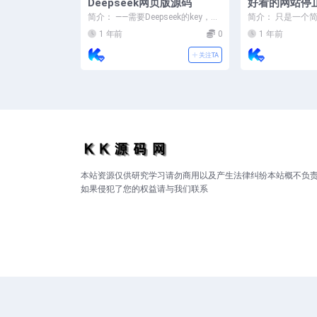
Deepseek网页版源码
好看的网站停止
ml
简介： ——需要Deepseek的key，可
简介： 只是一个简
以去Deepseek开放平台注册账号...
有什么难度 话不多
1 年前
0
1 年前
走吱一声...
关注TA
本站资源仅供研究学习请勿商用以及产生法律纠纷本站概不负
如果侵犯了您的权益请与我们联系