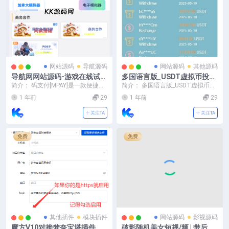
网站源码
导航源码
网站源码
其他源码
导航网网站源码-游戏在线试玩
多国语言版_USDT虚拟币投资
导航系统
理财系统源码/海外区块链投资
简介： 码支付[MPAY]是一款便捷收
简介： 多国语言版_USDT虚拟币投
理财源码
款工具，专注于个人免签收款，通
资理财系统源码/海外区块链投资理
1 年前
29
1 年前
29
过普通收款码...
财源码 图片...
关注TA
关注TA
免费
免费
其他插件
模块插件
网站源码
影视源码
魔方V10对接梦奈宝塔插件分
破影随机美女短视/频 | 带后台