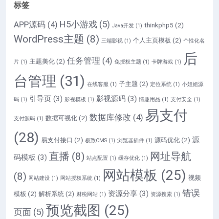
标签
H5小游戏
(5)
APP源码
(4)
thinkphp5
(2)
Java开发
(1)
WordPress主题
(8)
个人主页模板
(2)
三端影视
(1)
个性化名
后
任务管理
(4)
主题美化
(2)
片
(1)
免授权主题
(1)
卡牌游戏
(1)
台管理
(31)
子主题
(2)
在线客服
(1)
定位系统
(1)
小姐姐源
引导页
(3)
影视源码
(3)
码
(1)
影视模板
(1)
情趣用品
(1)
支付安全
(1)
易支付
数据库修改
(4)
数据可视化
(2)
支付源码
(1)
(28)
源
易支付接口
(2)
源码优化
(2)
极致CMS
(1)
浏览器插件
(1)
直播
(8)
网址导航
码模板
(3)
站点配置
(1)
缓存优化
(1)
网站模板
(25)
(8)
视频
网站建设
(1)
网站授权系统
(1)
错误
资源分享
(3)
模板
(2)
解析系统
(2)
财税网站
(1)
资源搜索
(1)
预览截图
(25)
页面
(5)