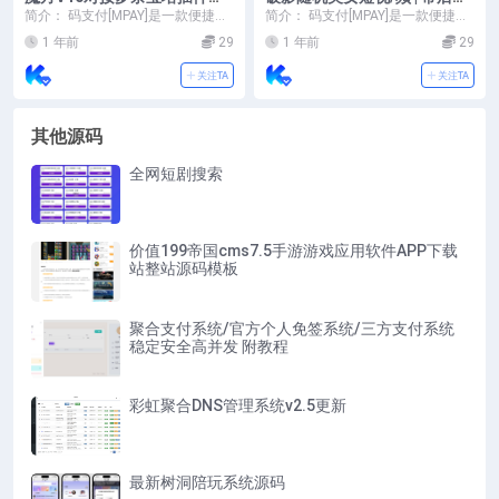
享
运营版
简介： 码支付[MPAY]是一款便捷收
简介： 码支付[MPAY]是一款便捷收
款工具，专注于个人免签收款，通
款工具，专注于个人免签收款，通
1 年前
29
1 年前
29
过普通收款码...
过普通收款码...
关注TA
关注TA
其他源码
全网短剧搜索
价值199帝国cms7.5手游游戏应用软件APP下载
站整站源码模板
聚合支付系统/官方个人免签系统/三方支付系统
稳定安全高并发 附教程
彩虹聚合DNS管理系统v2.5更新
最新树洞陪玩系统源码