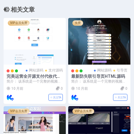
相关文章
VIP会员免费
免费
网站源码
支付源码
网站源码
引导页
完美运营全开源支付代收代付
最新防失联引导页HTML源码
聚合支付系统源码官方对接/可
简介： 该系统是一个完整的视频解
简介： 该系统是一个完整的视频解
对接其他三方/支付源码可二开
析服务平台，包含用户前端和管理
析服务平台，包含用户前端和管理
10 月前
0
10 月前
0
后台两大模块。用户...
后台两大模块。用户...
关注TA
关注TA
VIP会员免费
VIP会员免费