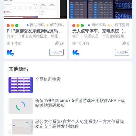
网站源码
APP源码
网站源码
小程序源码
PHP脉聊交友系统网站源码 可
无人值守停车、充电系统（含
通过功能+广告变现 社交在线
小程序源码、后端源码、岗亭
简介： PHP交友网站搭建，可通过
简介： 该系统是一个完整的视频解
聊天交友即时通讯【APP源码
端源码）
功能+广告变现，社交在线聊天交友
析服务平台，包含用户前端和管理
1 年前
29
10 月前
0
+视频教程】
即时通讯，支持...
后台两大模块。用户...
关注TA
关注TA
其他源码
全网短剧搜索
价值199帝国cms7.5手游游戏应用软件APP下载
站整站源码模板
聚合支付系统/官方个人免签系统/三方支付系统
稳定安全高并发 附教程