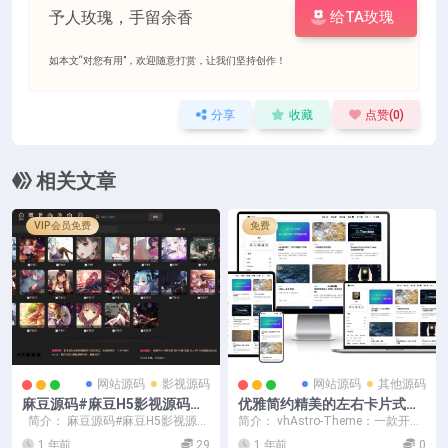
予人玫瑰，手留余香
给TA玫瑰
如本文“对您有用”，欢迎随意打赏，让我们坚持创作！
分享
收藏
点赞(
0
)
相关文章
VIP会员免费
免费
网站源码
影视源码
网站源码
其他源码
麻豆源码#麻豆H5影视源码主
优雅简约精美的左右卡片式博
题模版下载 苹果CMS V10版
客源码开源
简介： 麻豆源码#麻豆H5影视源码
简介： vhAstro-Theme：一款开源
主题模版下载 苹果CMS V10...
的基于 Astro 构建的优雅的响应...
1 年前
29
1 年前
0