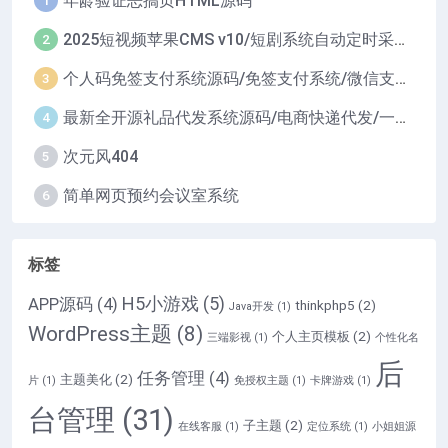
年龄验证恶搞页HTML源码
2025短视频苹果CMS v10/短剧系统自动定时采集H5移动端在线影视视频短剧源码小剧场短剧影视源码
2
个人码免签支付系统源码/免签支付系统/微信支付平台
3
最新全开源礼品代发系统源码/电商快递代发/一件代发系统
4
次元风404
5
简单网页预约会议室系统
6
标签
H5小游戏
(5)
APP源码
(4)
thinkphp5
(2)
Java开发
(1)
WordPress主题
(8)
个人主页模板
(2)
三端影视
(1)
个性化名
后
任务管理
(4)
主题美化
(2)
片
(1)
免授权主题
(1)
卡牌游戏
(1)
台管理
(31)
子主题
(2)
在线客服
(1)
定位系统
(1)
小姐姐源