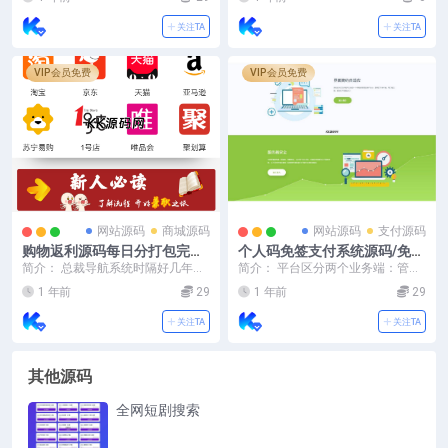
关注TA
关注TA
VIP会员免费
VIP会员免费
网站源码
商城源码
网站源码
支付源码
购物返利源码每日分打包完整
个人码免签支付系统源码/免签
版源码下载好友分享的购物返
支付系统/微信支付平台
简介： 总裁导航系统时隔好几年现
简介： 平台区分两个业务端：管理
利系统带分红
已经重新发布，现在是重构版 总裁
后台，和商户端 管理后台：运营人
1 年前
29
1 年前
29
导航系统是一款为...
员使用，可管理商...
关注TA
关注TA
其他源码
全网短剧搜索