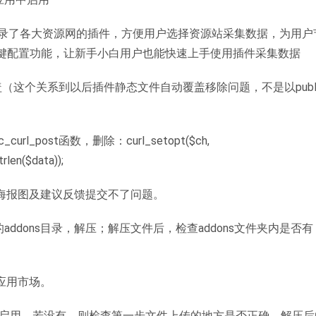
录了各大资源网的插件，方便用户选择资源站采集数据，为用户
键配置功能，让新手小白用户也能快速上手使用插件采集数据
盖（这个关系到以后插件静态文件自动覆盖移除问题，不是以publi
_curl_post函数，删除：curl_setopt($ch,
en($data));
的海报图及建议反馈提交不了问题。
序的addons目录，解压；解压文件后，检查addons文件夹内是否有
。
>应用市场。
击启用。若没有，则检查第一步文件上传的地方是否正确，解压后