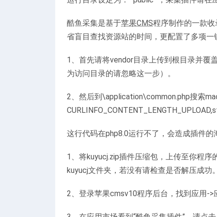
酷鱼采集是基于
苹果CMS
程序制作的一款收
省盲目查找资源站的时间，更配置了多项一
1、首先请将vendor目录上传到根目录并覆
为访问目录的请忽略这一步）。
2、然后到\application\common.php搜索mac
CURLINFO_CONTENT_LENGTH_UPLOAD,strl
这行代码在php8.0运行不了，会造成插件
1、将kuyucj.zip插件压缩包，上传至你程
kuyucj文件夹，若没有请检查是否解压成功
2、登录苹果cmsv10程序后台，找到应用-
3、在应用市场看到“酷鱼采集插件”，请点