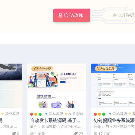
给TA玫瑰
共0人
打赏0朵
VIP会员免费
VIP会员免费
其他源码
网站源码
发卡源码
网站源码
码
自动发卡系统源码 基于PH
钉钉提醒业务系统源
P的卡密寄售系统源码
网站定时钉钉提醒业
口，本地直接
简介： 该系统提供了两种运营模
简介： 与官方区别就是
统
主要用于生
式：自营模式和商家入驻模式。
方更新远程代码，没有沿
0
1 年前
29
12 月前