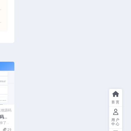
首页
其他源码
码，
用户
务系
去掉了官
中心
用官方
29