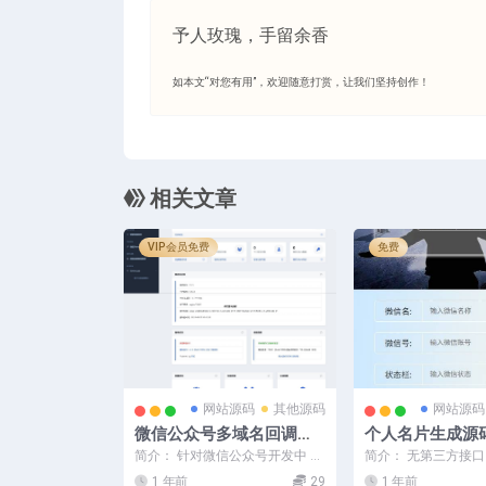
予人玫瑰，手留余香
如本文“对您有用”，欢迎随意打赏，让我们坚持创作！
相关文章
VIP会员免费
免费
网站源码
其他源码
网站源码
微信公众号多域名回调系
个人名片生成源
统美化版发布
简介： 针对微信公众号开发中 仅
简介： 无第三方接
支持2个回调域名授权 的痛点，
生成，可长期使用，
1 年前
29
1 年前