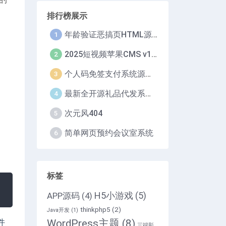
排行榜展示
年龄验证恶搞页HTML源码
1
2025短视频苹果CMS v10/短剧系统自动定时采集H5移动端在线影视视频短剧源码小剧场短剧影视源码
2
个人码免签支付系统源码/免签支付系统/微信支付平台
3
最新全开源礼品代发系统源码/电商快递代发/一件代发系统
4
次元风404
5
简单网页预约会议室系统
6
标签
H5小游戏
(5)
APP源码
(4)
thinkphp5
(2)
Java开发
(1)
WordPress主题
(8)
件
三端影