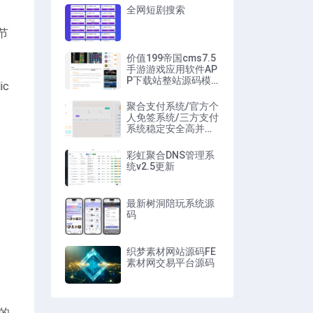
全网短剧搜索
节
价值199帝国cms7.5
手游游戏应用软件AP
P下载站整站源码模
c
板
聚合支付系统/官方个
人免签系统/三方支付
系统稳定安全高并发
附教程
彩虹聚合DNS管理系
统v2.5更新
最新树洞陪玩系统源
码
织梦素材网站源码FE
素材网交易平台源码
的