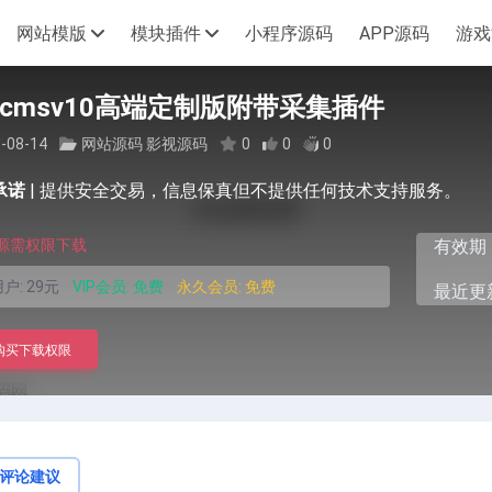
网站模版
模块插件
小程序源码
APP源码
游戏
cmsv10高端定制版附带采集插件
-08-14
网站源码
影视源码
0
0
0
承诺
|
提供安全交易，信息保真但不提供任何技术支持服务。
源需权限下载
有效期
户:
29元
VIP会员:
免费
永久会员:
免费
最近更新
购买下载权限
评论建议