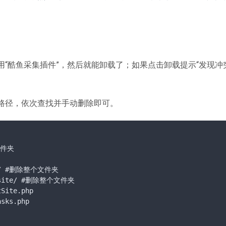
“酷鱼采集插件”，然后就能卸载了；如果点击卸载提示“发现冲
路径，依次查找并手动删除即可。
文件夹

ite/ #删除整个文件夹

ct_site/ #删除整个文件夹

Site.php

sks.php
