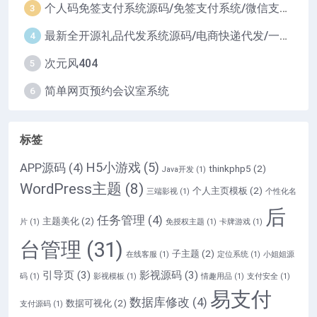
个人码免签支付系统源码/免签支付系统/微信支付平台
3
最新全开源礼品代发系统源码/电商快递代发/一件代发系统
4
次元风404
5
简单网页预约会议室系统
6
标签
H5小游戏
(5)
APP源码
(4)
thinkphp5
(2)
Java开发
(1)
WordPress主题
(8)
个人主页模板
(2)
三端影视
(1)
个性化名
后
任务管理
(4)
主题美化
(2)
片
(1)
免授权主题
(1)
卡牌游戏
(1)
台管理
(31)
子主题
(2)
在线客服
(1)
定位系统
(1)
小姐姐源
引导页
(3)
影视源码
(3)
码
(1)
影视模板
(1)
情趣用品
(1)
支付安全
(1)
易支付
数据库修改
(4)
数据可视化
(2)
支付源码
(1)