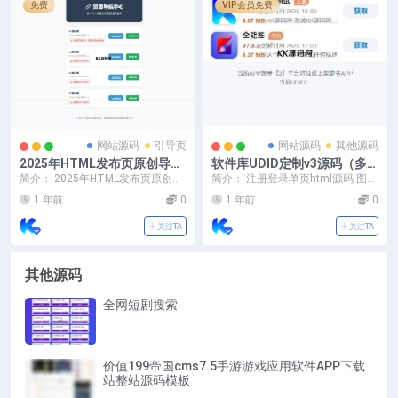
免费
VIP会员免费
网站源码
引导页
网站源码
其他源码
2025年HTML发布页原创导航
软件库UDID定制v3源码（多
源码
功能全新Ui页面，并且集成软
简介： 2025年HTML发布页原创导
简介： 注册登录单页html源码 图
件源）
航源码 图片：
片：
1 年前
0
1 年前
0
关注TA
关注TA
其他源码
全网短剧搜索
价值199帝国cms7.5手游游戏应用软件APP下载
站整站源码模板