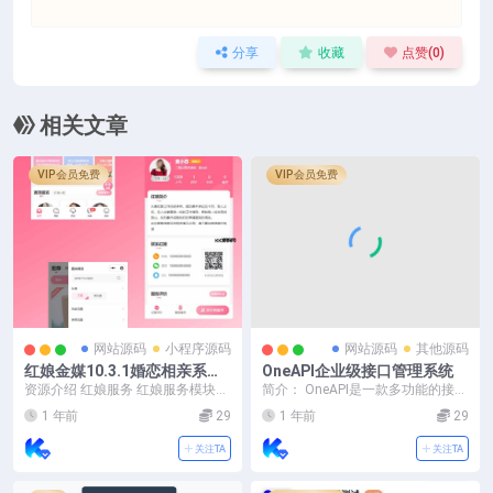
分享
收藏
点赞(
0
)
相关文章
VIP会员免费
VIP会员免费
网站源码
小程序源码
网站源码
其他源码
红娘金媒10.3.1婚恋相亲系统
OneAPI企业级接口管理系统
源码【修复版】+安装教程
资源介绍 红娘服务 红娘服务模块是
简介： OneAPI是一款多功能的接口
该系统的一大特色。专业红娘会通
管理系统 可使用计费类型：免费/资
1 年前
29
1 年前
29
过分析用户的个人...
源包/混...
关注TA
关注TA