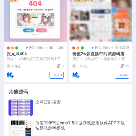
网站源码
html页面
网站源码
直播源码
次元风404
价值2w多直播带商城源码搭建
教程
简介： 404错误页面单页源码 HTM
简介： 功能介绍： 礼物系统：普通
L错误页面代码 图片:
礼物、豪华礼物、热门礼物、守护
1 年前
0
1 年前
29
礼物、幸运礼物 ...
关注TA
关注TA
其他源码
全网短剧搜索
价值199帝国cms7.5手游游戏应用软件APP下载
站整站源码模板