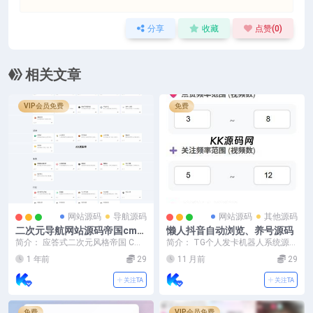
分享
收藏
点赞(
0
)
相关文章
VIP会员免费
免费
网站源码
导航源码
网站源码
其他源码
二次元导航网站源码帝国cms
懒人抖音自动浏览、养号源码
模板源码帝国二次元导航新闻
简介： 应答式二次元风格帝国 CMS
简介： TG个人发卡机器人系统源码
下载源码
模板源码，此模板适配帝国 CMS 7.
支持双语言 二次开发版本 环境要
1 年前
29
11 月前
29
5 U...
求：PHP ...
关注TA
关注TA
免费
VIP会员免费