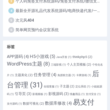
个人码免签支付系统源码/免签支付系统/微信支付平台
3
最新全开源礼品代发系统源码/电商快递代发/一件代发系统
4
次元风404
5
简单网页预约会议室系统
6
标签
H5小游戏
(5)
APP源码
(4)
thinkphp5
(2)
Java开发
(1)
WordPress主题
(8)
个人主页模板
(2)
三端影视
(1)
个性化名
后
任务管理
(4)
主题美化
(2)
片
(1)
免授权主题
(1)
卡牌游戏
(1)
台管理
(31)
子主题
(2)
在线客服
(1)
定位系统
(1)
小姐姐源
引导页
(3)
影视源码
(3)
码
(1)
影视模板
(1)
情趣用品
(1)
支付安全
(1)
易支付
数据库修改
(4)
数据可视化
(2)
支付源码
(1)