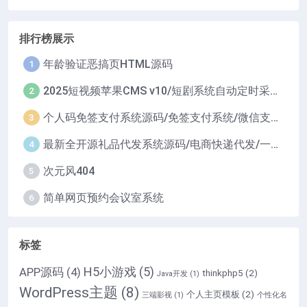
排行榜展示
年龄验证恶搞页HTML源码
1
2025短视频苹果CMS v10/短剧系统自动定时采集H5移动端在线影视视频短剧源码小剧场短剧影视源码
2
个人码免签支付系统源码/免签支付系统/微信支付平台
3
最新全开源礼品代发系统源码/电商快递代发/一件代发系统
4
次元风404
5
简单网页预约会议室系统
6
标签
H5小游戏
(5)
APP源码
(4)
thinkphp5
(2)
Java开发
(1)
WordPress主题
(8)
个人主页模板
(2)
三端影视
(1)
个性化名