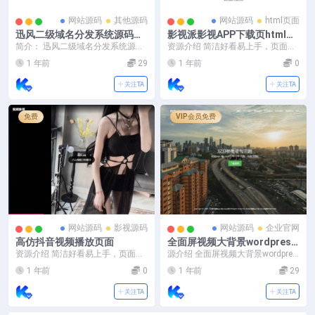
网站源码
其他源码
网站源码
html页面
迅风二级域名分发系统源码最
影视派影视APP下载页html源
新开心版
码
简介： 迅风二级域名分发系统源码
资源介绍 简洁好看易上手，页面还
最新开心版 一站式对域名进行二级
可自适应。 预览截图
1 年前
29
1 年前
0
分发，自助添加，...
关注TA
关注TA
免费
VIP会员免费
网站源码
影视源码
网站源码
企业官网
高仿抖音视频播放页面
全面屏视频大背景wordpress
主题模板优化（SEO）效果非
资源介绍 简洁好看易上手，页面还
源介绍 全面屏视频大背景wordpres
常的好
可自适应。 预览截图
s主题模板非常简洁的全面屏视频大
1 年前
0
1 年前
29
背景wo...
关注TA
关注TA