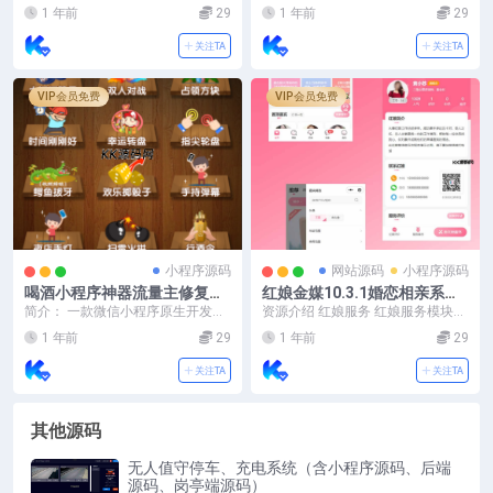
前端uniapp
实用型工具集合工具箱，可二开增
实用型工具集合工具箱，可二开增
1 年前
29
1 年前
29
加工具功能 无需服...
加工具功能 无需服...
关注TA
关注TA
VIP会员免费
VIP会员免费
小程序源码
网站源码
小程序源码
喝酒小程序神器流量主修复头
红娘金媒10.3.1婚恋相亲系统
像源码
源码【修复版】+安装教程
简介： 一款微信小程序原生开发的
资源介绍 红娘服务 红娘服务模块是
实用型工具集合工具箱，可二开增
该系统的一大特色。专业红娘会通
1 年前
29
1 年前
29
加工具功能 无需服...
过分析用户的个人...
关注TA
关注TA
其他源码
无人值守停车、充电系统（含小程序源码、后端
源码、岗亭端源码）