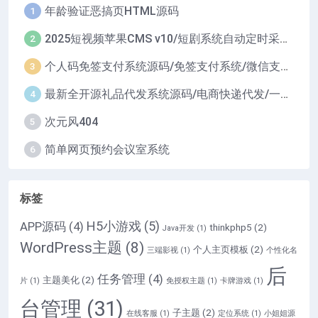
年龄验证恶搞页HTML源码
1
2025短视频苹果CMS v10/短剧系统自动定时采集H5移动端在线影视视频短剧源码小剧场短剧影视源码
2
个人码免签支付系统源码/免签支付系统/微信支付平台
3
最新全开源礼品代发系统源码/电商快递代发/一件代发系统
4
次元风404
5
简单网页预约会议室系统
6
标签
H5小游戏
(5)
APP源码
(4)
thinkphp5
(2)
Java开发
(1)
WordPress主题
(8)
个人主页模板
(2)
三端影视
(1)
个性化名
后
任务管理
(4)
主题美化
(2)
片
(1)
免授权主题
(1)
卡牌游戏
(1)
台管理
(31)
子主题
(2)
在线客服
(1)
定位系统
(1)
小姐姐源