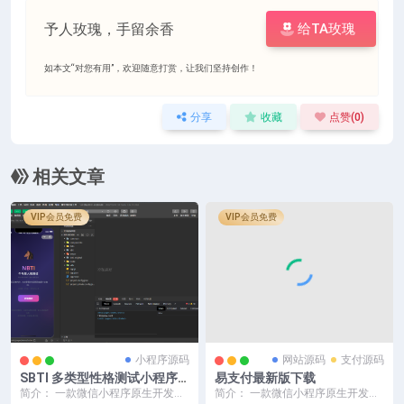
予人玫瑰，手留余香
给TA玫瑰
如本文“对您有用”，欢迎随意打赏，让我们坚持创作！
分享
收藏
点赞(
0
)
相关文章
VIP会员免费
VIP会员免费
小程序源码
网站源码
支付源码
SBTI 多类型性格测试小程序
易支付最新版下载
源码/朋友圈最火性格测试源码
简介： 一款微信小程序原生开发的
简介： 一款微信小程序原生开发的