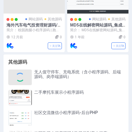
网站源码
其他源码
网站源码
其他源码
海外汽车电气投资理财源码/三
MD5在线解密网站源码_集成
级分销/可自定义产品
多接口进行解密
简介： 校园跑腿小程序源码 | 跑腿
简介： MD5在线解密网站源码_集
便利店小程序 本项目后端采用 mid
成多接口进行解密 图片：
12 月前
0
1 年前
0
way3...
关注TA
关注TA
其他源码
无人值守停车、充电系统（含小程序源码、后端
源码、岗亭端源码）
二手摩托车展示小程序源码
社区交流微信小程序源码-后台PHP