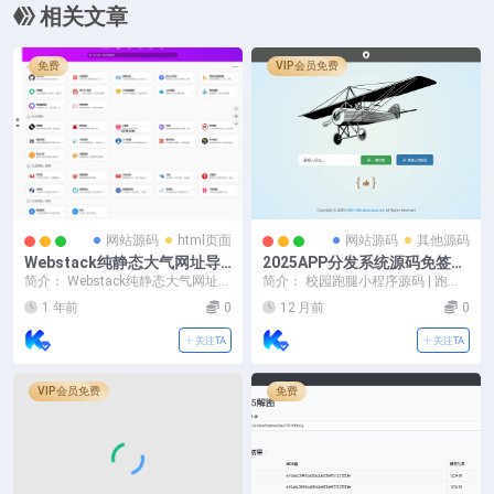
相关文章
免费
VIP会员免费
网站源码
html页面
网站源码
其他源码
Webstack纯静态大气网址导
2025APP分发系统源码免签封
航系统HTML源码下载
装
简介： Webstack纯静态大气网址导
简介： 校园跑腿小程序源码 | 跑腿
航系统HTML源码，纯静态的导
便利店小程序 本项目后端采用 mid
1 年前
0
12 月前
0
航，可以更...
way3...
关注TA
关注TA
VIP会员免费
免费