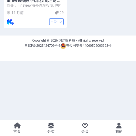
lineview海外汽车投资理财源
码/前端html+后端PHP
简介： lineview海外汽车投资理财
源码/前端html+后端PHP 测试环
11 月前
29
境...
关注TA
Copyright © 2026
闪沙暇科技
- All rights reserved
粤ICP备2025424709号-1
粤公网安备44060502003923号
首页
分类
会员
我的