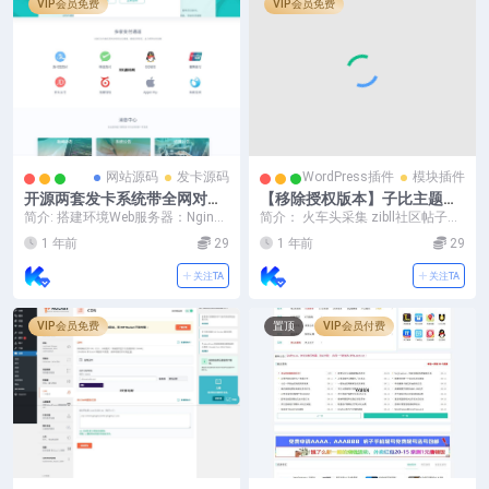
VIP会员免费
VIP会员免费
网站源码
发卡源码
WordPress插件
模块插件
开源两套发卡系统带全网对接-
【移除授权版本】子比主题综
支持二次开发
合插件-八合一：砍价、团购、
简介: 搭建环境Web服务器：Nginx
简介： 火车头采集 zibll社区帖子发
抽奖、统计、工单等
1.16.0数据库：MySQL 5.5...
布接口 在用之前，推荐把网站php
1 年前
29
1 年前
29
版本改...
关注TA
关注TA
VIP会员免费
置顶
VIP会员付费