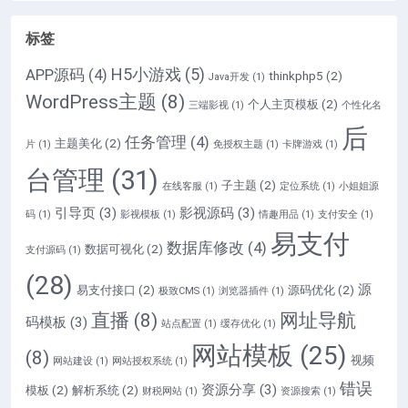
标签
H5小游戏
(5)
APP源码
(4)
thinkphp5
(2)
Java开发
(1)
WordPress主题
(8)
个人主页模板
(2)
三端影视
(1)
个性化名
后
任务管理
(4)
主题美化
(2)
片
(1)
免授权主题
(1)
卡牌游戏
(1)
台管理
(31)
子主题
(2)
在线客服
(1)
定位系统
(1)
小姐姐源
引导页
(3)
影视源码
(3)
码
(1)
影视模板
(1)
情趣用品
(1)
支付安全
(1)
易支付
数据库修改
(4)
数据可视化
(2)
支付源码
(1)
(28)
源
易支付接口
(2)
源码优化
(2)
极致CMS
(1)
浏览器插件
(1)
直播
(8)
网址导航
码模板
(3)
站点配置
(1)
缓存优化
(1)
网站模板
(25)
(8)
视频
网站建设
(1)
网站授权系统
(1)
错误
资源分享
(3)
模板
(2)
解析系统
(2)
财税网站
(1)
资源搜索
(1)