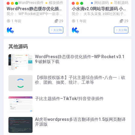
WordPress插件
模块插件
网站源码
导航源码
WordPress静态缓存优化插件
小水滴v2.0网站导航源码 小水
–WP Rocket v3.19 破解版下
滴全开源版(本源码仅卖一份，
简介： WP Rocket是WP中一款非常
简介： 火车头采集 zibll社区帖子发
载
可对接授权)
优秀的缓存插件，他可以生成网站
布接口 在用之前，推荐把网站php
1 年前
29
1 年前
29
静态缓存...
版本改...
关注TA
关注TA
其他源码
WordPress静态缓存优化插件–WP Rocket v3.1
9 破解版下载
【移除授权版本】子比主题综合插件-八合一：砍
价、团购、抽奖、统计、工单等
子比主题插件–TikTok/抖音登录插件
AI虎哥wordpress多语言翻译插件1.5版网页翻译
开源版