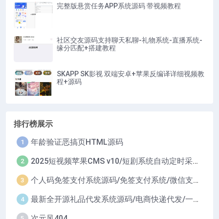
完整版悬赏任务APP系统源码 带视频教程
社区交友源码支持聊天私聊-礼物系统-直播系统-
缘分匹配+搭建教程
SKAPP SK影视 双端安卓+苹果反编译详细视频教
程+源码
排行榜展示
年龄验证恶搞页HTML源码
1
2025短视频苹果CMS v10/短剧系统自动定时采集H5移动端在线影视视频短剧源码小剧场短剧影视源码
2
个人码免签支付系统源码/免签支付系统/微信支付平台
3
最新全开源礼品代发系统源码/电商快递代发/一件代发系统
4
次元风404
5