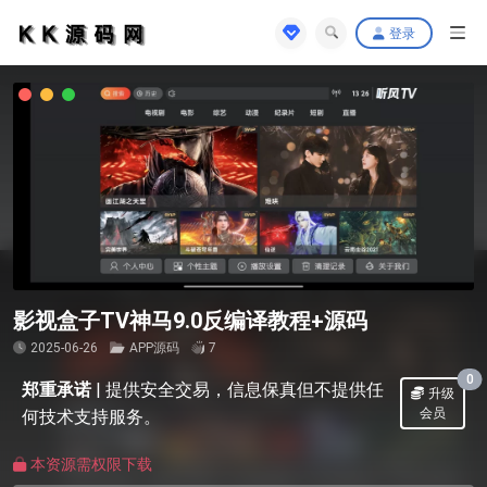
登录
影视盒子TV神马9.0反编译教程+源码
2025-06-26
APP源码
7
0
郑重承诺
|
提供安全交易，信息保真但不提供任
升级
会员
何技术支持服务。
本资源需权限下载