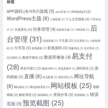
标签
H5小游戏
(5)
APP源码
(4)
thinkphp5
(2)
Java开发
(1)
WordPress主题
(8)
个人主页模板
(2)
三端影视
(1)
个性化名
后
任务管理
(4)
主题美化
(2)
片
(1)
免授权主题
(1)
卡牌游戏
(1)
台管理
(31)
子主题
(2)
在线客服
(1)
定位系统
(1)
小姐姐源
引导页
(3)
影视源码
(3)
码
(1)
影视模板
(1)
情趣用品
(1)
支付安全
(1)
易支付
数据库修改
(4)
数据可视化
(2)
支付源码
(1)
(28)
源
易支付接口
(2)
源码优化
(2)
极致CMS
(1)
浏览器插件
(1)
直播
(8)
网址导航
码模板
(3)
站点配置
(1)
缓存优化
(1)
网站模板
(25)
(8)
视频
网站建设
(1)
网站授权系统
(1)
错误
资源分享
(3)
模板
(2)
解析系统
(2)
财税网站
(1)
资源搜索
(1)
预览截图
(25)
页面
(5)