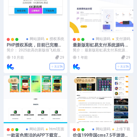
网站源码
授权系统
网站源码
支付源码
PHP授权系统，目前已完整开
最新版彩虹易支付系统源码 全
源网站源码-软件授权-APP授
开源 附教程
简介： 2025款高仿新版假飞机假T
简介： 最新版彩虹易支付系统源码
权
G源码/以及搭建教程 源码仅供学习
全开源 附教程（修复BUG+新增加
10 月前
29
1 年前
29
交流使用，...
订单投诉功能...
关注TA
关注TA
免费
VIP会员免费
网站源码
html页面
网站源码
上传下载
一款蓝色简洁的APP下载官网
价值199帝国cms7.5手游游戏