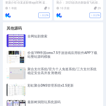
落地单页源码
应用软件APP下载站整站源码
资源介绍 仿某皮影狸app官网 蓝色
简介： 2025款高仿新版假飞机假T
模板
简约式的非常好看HTML源码 预览
G源码/以及搭建教程 源码仅供学习
1 年前
0
10 月前
29
截图
交流使用，...
关注TA
关注TA
其他源码
全网短剧搜索
价值199帝国cms7.5手游游戏应用软件APP下载
站整站源码模板
聚合支付系统/官方个人免签系统/三方支付系统
稳定安全高并发 附教程
彩虹聚合DNS管理系统v2.5更新
最新树洞陪玩系统源码