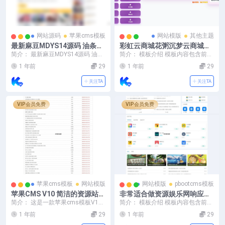
网站源码
苹果cms模板
网站模版
其他主题
最新麻豆MDYS14源码 油条视
彩虹云商城花粥沉梦云商城用
频 苹果CMS系统 附搭建教程
户后台美化版
简介： 最新麻豆MDYS14源码 油条
简介： 模板介绍 模板内容包含前天
视频 苹果CMS系统 附搭建教程 基
+用户中心+后台。 图片：
1 年前
29
1 年前
29
本介绍...
关注TA
关注TA
VIP会员免费
VIP会员免费
苹果cms模板
网站模版
网站模版
pbootcms模板
苹果CMS V10 简洁的资源站模
非常适合做资源娱乐网响应式
板采集模板经典视频资源模版
APP应用软件下载网站PBoot
简介： 这是一款苹果cms模板V10
简介： 模板介绍 模板内容包含前天
CMS模板源码
的采集模板经典视频资源主题模
+用户中心+后台。 图片：
1 年前
29
1 年前
29
版，这里简单的测...