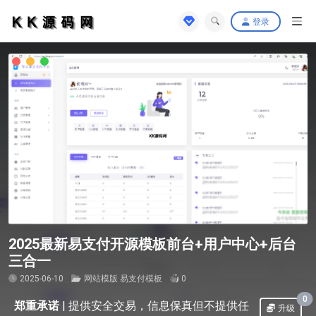
登录
2025最新易支付开源模板前台+用户中心+后台
三合一
2025-06-10
网站模版
易支付模板
0
0
郑重承诺
|
提供安全交易，信息保真但不提供任
升级