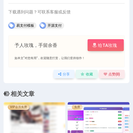
下载遇到问题？可联系客服或反馈
易支付模板
开源支付
予人玫瑰，手留余香
给TA玫瑰
如本文“对您有用”，欢迎随意打赏，让我们坚持创作！
分享
收藏
点赞(
0
)
相关文章
VIP会员免费
免费