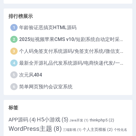
排行榜展示
年龄验证恶搞页HTML源码
1
2025短视频苹果CMS v10/短剧系统自动定时采集H5移动端在线影视视频短剧源码小剧场短剧影视源码
2
个人码免签支付系统源码/免签支付系统/微信支付平台
3
最新全开源礼品代发系统源码/电商快递代发/一件代发系统
4
次元风404
5
简单网页预约会议室系统
6
标签
H5小游戏
(5)
APP源码
(4)
thinkphp5
(2)
Java开发
(1)
WordPress主题
(8)
个人主页模板
(2)
三端影视
(1)
个性化名