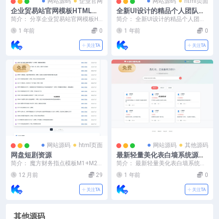
网站源码
企业官网
网站源码
html页面
企业贸易站官网模板HTML源
全新UI设计的精品个人团队主
码
页HTML源码
简介： 分享企业贸易站官网模板HT
简介： 全新UI设计的精品个人团队
ML源码需要的直接拿走！自己修改
主页HTML源码 图片：
1 年前
0
1 年前
0
即可！ 图片：
关注TA
关注TA
免费
免费
网站源码
html页面
网站源码
其他源码
网盘短剧资源
最新轻量美化表白墙系统源码
v2.0 带后台版
简介： 魔方财务指点模板M1+M2
简介： 最新轻量美化表白墙系统源
全套源码 M1和M2两套模板+后台
码v2.0 带后台版 附搭建教程 更新日
12 月前
29
1 年前
0
可控插件，压...
志： 增...
关注TA
关注TA
其他源码