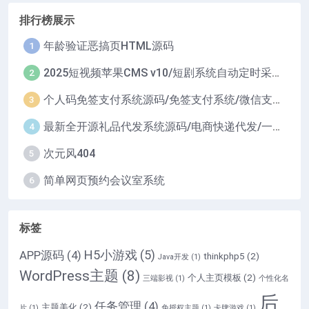
排行榜展示
年龄验证恶搞页HTML源码
1
2025短视频苹果CMS v10/短剧系统自动定时采集H5移动端在线影视视频短剧源码小剧场短剧影视源码
2
个人码免签支付系统源码/免签支付系统/微信支付平台
3
最新全开源礼品代发系统源码/电商快递代发/一件代发系统
4
次元风404
5
简单网页预约会议室系统
6
标签
H5小游戏
(5)
APP源码
(4)
thinkphp5
(2)
Java开发
(1)
WordPress主题
(8)
个人主页模板
(2)
三端影视
(1)
个性化名
后
任务管理
(4)
主题美化
(2)
片
(1)
免授权主题
(1)
卡牌游戏
(1)