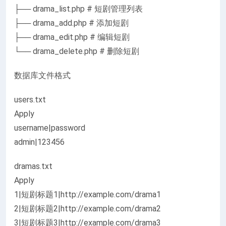
├── drama_list.php # 短剧管理列表
├── drama_add.php # 添加短剧
├── drama_edit.php # 编辑短剧
└── drama_delete.php # 删除短剧
数据库文件格式
users.txt
Apply
username|password
admin|123456
dramas.txt
Apply
1|短剧标题1|http://example.com/drama1
2|短剧标题2|http://example.com/drama2
3|短剧标题3|http://example.com/drama3