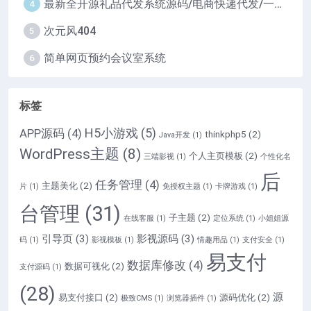
最新全开源礼品代发系统源码/电商快递代发/一件代发系统
4
次元风404
5
简单网页预约会议室系统
6
标签
H5小游戏
(5)
APP源码
(4)
thinkphp5
(2)
Java开发
(1)
WordPress主题
(8)
个人主页模板
(2)
三端影视
(1)
个性化名
后
任务管理
(4)
主题美化
(2)
片
(1)
免授权主题
(1)
卡牌游戏
(1)
台管理
(31)
子主题
(2)
在线客服
(1)
定位系统
(1)
小姐姐源
引导页
(3)
影视源码
(3)
码
(1)
影视模板
(1)
情趣用品
(1)
支付安全
(1)
易支付
数据库修改
(4)
数据可视化
(2)
支付源码
(1)
(28)
源
易支付接口
(2)
源码优化
(2)
极致CMS
(1)
浏览器插件
(1)