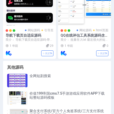
网站源码
引导页
网站源码
html页面
导航下载页自适应源码
QQ在线评估工具系统源码含接
口
简介： 导航下载页自适应源码-带后
简介： 批量存入txt 最近很火的短剧
台-附带搭建教程一款挺不错的自适
推广配套程序，短剧搜索 以下是完
1 年前
29
1 年前
0
应的下载页导航...
整的文件架...
关注TA
关注TA
其他源码
全网短剧搜索
价值199帝国cms7.5手游游戏应用软件APP下载
站整站源码模板
聚合支付系统/官方个人免签系统/三方支付系统