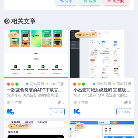
分享
收藏
点赞(
0
)
相关文章
免费
VIP会员免费
网站源码
html页面
网站源码
商城源码
一款蓝色简洁的APP下载官网
小杰云商城系统源码 完整版 全
落地单页源码
开源
资源介绍 仿某皮影狸app官网 蓝色
简介： 批量存入txt 最近很火的短剧
简约式的非常好看HTML源码 预览
推广配套程序，短剧搜索 以下是完
1 年前
0
1 年前
0
截图
整的文件架...
关注TA
关注TA
VIP会员免费
免费