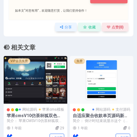
如本文“对您有用”，欢迎随意打赏，让我们坚持创作！
分享
收藏
点赞(
0
)
相关文章
VIP会员免费
免费
网站源码
苹果cms模板
网站源码
支付源码
苹果cmsV10仿茶杯狐双色自
自适应聚合收款单页源码新增
适应主题模板源码
抖音支付
简介： 苹果CMSV10仿茶杯狐双色
简介： 倒计时结束就显示这个（倒
自适应主题模板源码 拥有模板页
计时结束后再访问 会直接到这个页
1 年前
29
1 年前
0
面：网站首页，...
面） 只需要去 ...