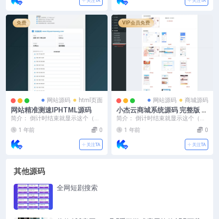
关注TA
关注TA
免费
VIP会员免费
网站源码
html页面
网站源码
商城源码
网站精准测速IPHTML源码
小杰云商城系统源码 完整版 全
开源
简介： 倒计时结束就显示这个（倒
简介： 倒计时结束就显示这个（倒
计时结束后再访问 会直接到这个页
计时结束后再访问 会直接到这个页
1 年前
0
1 年前
0
面） 只需要去 ...
面） 只需要去 ...
关注TA
关注TA
其他源码
全网短剧搜索