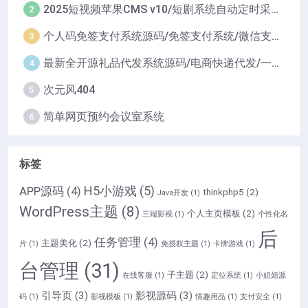
2025短视频苹果CMS v10/短剧系统自动定时采集H5移动端在线影视视频短剧源码小剧场短剧影视源码
2
个人码免签支付系统源码/免签支付系统/微信支付平台
3
最新全开源礼品代发系统源码/电商快递代发/一件代发系统
4
次元风404
5
简单网页预约会议室系统
6
标签
H5小游戏
(5)
APP源码
(4)
thinkphp5
(2)
Java开发
(1)
WordPress主题
(8)
个人主页模板
(2)
三端影视
(1)
个性化名
后
任务管理
(4)
主题美化
(2)
片
(1)
免授权主题
(1)
卡牌游戏
(1)
台管理
(31)
子主题
(2)
在线客服
(1)
定位系统
(1)
小姐姐源
引导页
(3)
影视源码
(3)
码
(1)
影视模板
(1)
情趣用品
(1)
支付安全
(1)