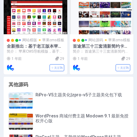
网站模版
苹果cms模板
网站源码
苹果cms模板
全新推出：基于老王版本苹果
首途第三十三套清新简约卡片
CMS开发的导航模版
风格蓝紫渐变色短视频模板 |
简介： 苹果CMS导航模版，基于老
简介： 首途第三十三套清新简约卡
苹果CMSV10主题
王版本苹果cms开发 支持批量检查
片风格蓝紫渐变色短视频模板 | 苹
1 年前
29
1 年前
29
网址等等，有...
果CMSV10...
关注TA
关注TA
其他源码
RiPro-V5主题美化|zpro-v5子主题美化包下载
WordPress 商城付费主题 Modown 9.1 最新免授
权开心版