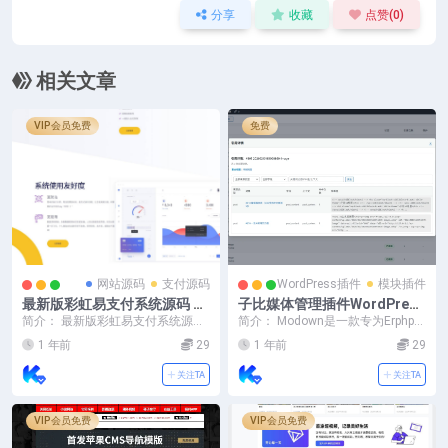
分享
收藏
点赞(
0
)
相关文章
VIP会员免费
免费
网站源码
支付源码
WordPress插件
模块插件
最新版彩虹易支付系统源码 全
子比媒体管理插件WordPress
开源 附教程
插件
简介： 最新版彩虹易支付系统源码
简介： Modown是一款专为Erphpd
全开源 附教程（修复BUG+新增加
own WordPress下载插件打造...
1 年前
29
1 年前
29
订单投诉功能...
关注TA
关注TA
VIP会员免费
VIP会员免费