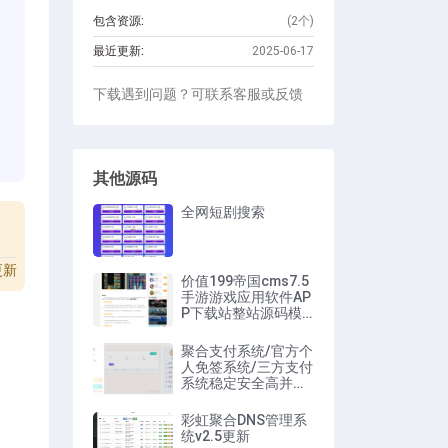
包含资源:
(2个)
最近更新:
2025-06-17
下载遇到问题？可联系客服或反馈
。
其他源码
全网短剧搜索
更新
价值199帝国cms7.5
手游游戏应用软件AP
P下载站整站源码模
板
聚合支付系统/官方个
人免签系统/三方支付
系统稳定安全高并发
附教程
彩虹聚合DNS管理系
统v2.5更新