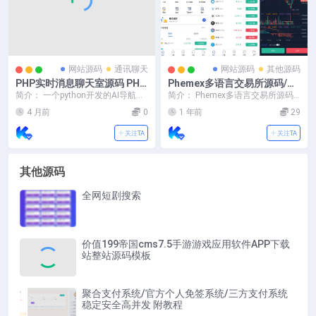
网站源码
通讯聊天
网站源码
其他源码
PHP实时消息聊天室源码 PHP
Phemex多语言交易所源码/期
+WebSocket
权交易+合约交易+新币申购
简介： 一个python开发的AI导航智
简介： Phemex多语言交易所源码/
+锁仓挖矿+平台币发行+K线
能决策系统， 后台自动更新工具，
期权交易+合约交易+新币申购+锁
4 月前
0
1 年前
29
自动更新...
行情控制/前端uniapp编译后
仓挖矿+平...
+后端PHP
关注TA
关注TA
其他源码
全网短剧搜索
价值199帝国cms7.5手游游戏应用软件APP下载
站整站源码模板
聚合支付系统/官方个人免签系统/三方支付系统
稳定安全高并发 附教程