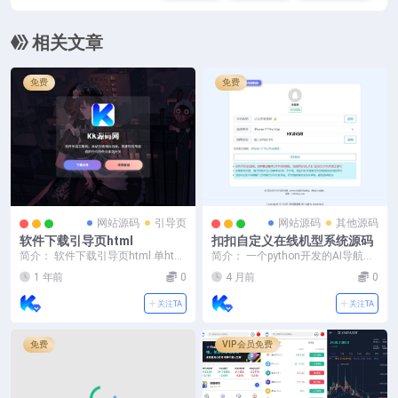
相关文章
免费
免费
网站源码
引导页
网站源码
其他源码
软件下载引导页html
扣扣自定义在线机型系统源码
简介： 软件下载引导页html 单html
简介： 一个python开发的AI导航智
源码需要自己修改内容即可 还不
能决策系统， 后台自动更新工具，
1 年前
0
4 月前
0
错！ 图...
自动更新...
关注TA
关注TA
免费
VIP会员免费