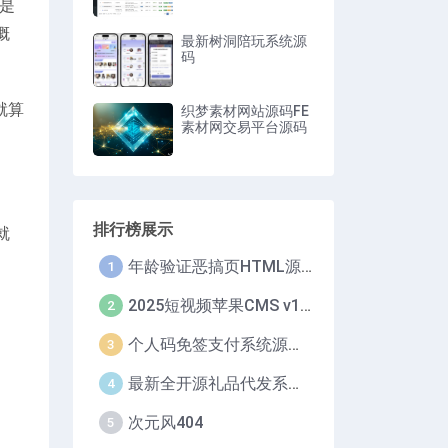
都是
概
最新树洞陪玩系统源
码
就算
织梦素材网站源码FE
素材网交易平台源码
排行榜展示
就
年龄验证恶搞页HTML源码
1
2025短视频苹果CMS v10/短剧系统自动定时采集H5移动端在线影视视频短剧源码小剧场短剧影视源码
2
个人码免签支付系统源码/免签支付系统/微信支付平台
3
最新全开源礼品代发系统源码/电商快递代发/一件代发系统
4
次元风404
5