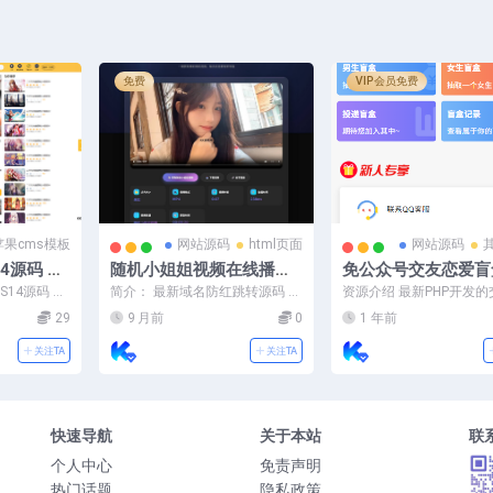
免费
VIP会员免费
苹果cms模板
网站源码
html页面
网站源码
4源码 油
随机小姐姐视频在线播放
免公众号交友恋爱盲
系统 附
源码分享
码
S14源码 油
简介： 最新域名防红跳转源码 带
资源介绍 最新PHP开发
统 附搭建教程
后台 支持随机跳转有效放屏蔽 使
盒系统源码，免微信公众
29
9 月前
0
1 年前
用本源码后，跳转...
款一元抽纸条盲盒交友...
关注TA
关注TA
快速导航
关于本站
联
个人中心
免责声明
热门话题
隐私政策