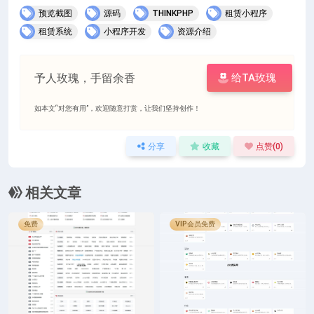
预览截图
源码
THINKPHP
租赁小程序
租赁系统
小程序开发
资源介绍
予人玫瑰，手留余香
给TA玫瑰
如本文“对您有用”，欢迎随意打赏，让我们坚持创作！
分享
收藏
点赞(
0
)
相关文章
免费
VIP会员免费