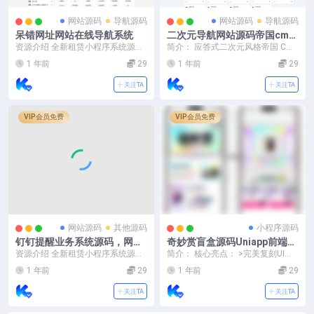
网站源码
导航源码
网站源码
导航源码
呆错网址网站在线导航系统
二次元导航网站源码帝国cms
模板源码帝国二次元导航新闻
资源介绍 全新租赁小程序系统源
简介： 应答式二次元风格帝国 CMS
下载源码
码 基于thinkphp+uniapp开发的租
模板源码，此模板适配帝国 CMS 7.
1 年前
29
1 年前
29
赁商...
5 U...
关注TA
关注TA
VIP会员免费
VIP会员免费
网站源码
其他源码
小程序源码
钉钉提醒业务系统源码，网站
奇妙赏盲盒源码Uniapp前端_
定时钉钉提醒业务系统
无限回调
资源介绍 全新租赁小程序系统源
简介： 核心亮点： >完美复刻UI：
码 基于thinkphp+uniapp开发的租
前端界面1:1高度还原百度网盘“奇
1 年前
29
1 年前
29
赁商...
妙...
关注TA
关注TA