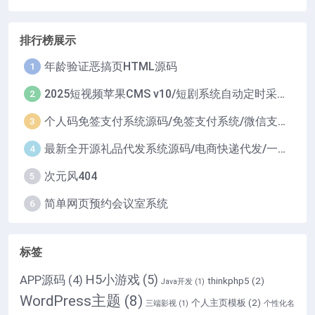
排行榜展示
年龄验证恶搞页HTML源码
1
2025短视频苹果CMS v10/短剧系统自动定时采集H5移动端在线影视视频短剧源码小剧场短剧影视源码
2
个人码免签支付系统源码/免签支付系统/微信支付平台
3
最新全开源礼品代发系统源码/电商快递代发/一件代发系统
4
次元风404
5
简单网页预约会议室系统
6
标签
H5小游戏
(5)
APP源码
(4)
thinkphp5
(2)
Java开发
(1)
WordPress主题
(8)
个人主页模板
(2)
三端影视
(1)
个性化名