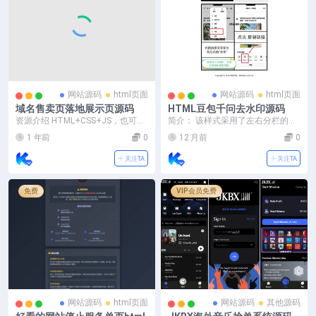
网站源码
html页面
网站源码
html页面
域名售卖页落地展示页源码
HTML豆包千问去水印源码
资源介绍 HTML+CSS+JS，也可以
简介： 该样式采用了左右分栏的布
做个人引导页。 预览截图
局设计。左侧是 “公告列表”，以列
1 年前
0
12 月前
0
表形式呈现多条...
关注TA
关注TA
免费
VIP会员免费
网站源码
html页面
网站源码
其他源码