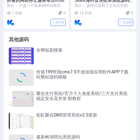
好看的网站停止服务单页html
JKBX海外音乐抢单系统源码 t
hinkphp框架 附教程
简介： 只是一个简单的html单页没
简介： 该样式采用了左右分栏的布
有什么难度 话不多说 直接上源码
局设计。左侧是 “公告列表”，以列
1 年前
0
12 月前
0
拿走吱一声...
表形式呈现多条...
关注TA
关注TA
其他源码
全网短剧搜索
价值199帝国cms7.5手游游戏应用软件APP下载
站整站源码模板
聚合支付系统/官方个人免签系统/三方支付系统
稳定安全高并发 附教程
彩虹聚合DNS管理系统v2.5更新
最新树洞陪玩系统源码