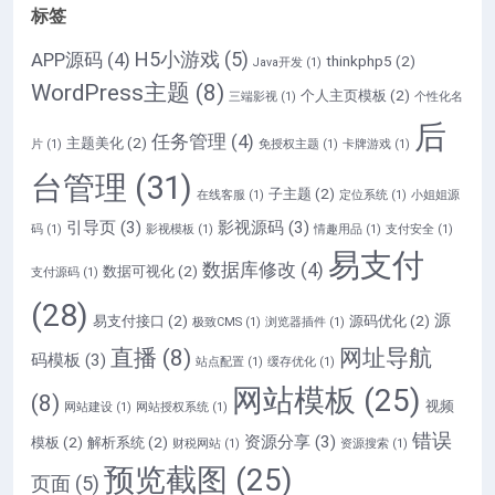
标签
H5小游戏
(5)
APP源码
(4)
thinkphp5
(2)
Java开发
(1)
WordPress主题
(8)
个人主页模板
(2)
三端影视
(1)
个性化名
后
任务管理
(4)
主题美化
(2)
片
(1)
免授权主题
(1)
卡牌游戏
(1)
台管理
(31)
子主题
(2)
在线客服
(1)
定位系统
(1)
小姐姐源
引导页
(3)
影视源码
(3)
码
(1)
影视模板
(1)
情趣用品
(1)
支付安全
(1)
易支付
数据库修改
(4)
数据可视化
(2)
支付源码
(1)
(28)
源
易支付接口
(2)
源码优化
(2)
极致CMS
(1)
浏览器插件
(1)
直播
(8)
网址导航
码模板
(3)
站点配置
(1)
缓存优化
(1)
网站模板
(25)
(8)
视频
网站建设
(1)
网站授权系统
(1)
错误
资源分享
(3)
模板
(2)
解析系统
(2)
财税网站
(1)
资源搜索
(1)
预览截图
(25)
页面
(5)