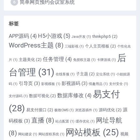
简单网页预约会议室系统
6
标签
H5小游戏
(5)
APP源码
(4)
thinkphp5
(2)
Java开发
(1)
WordPress主题
(8)
个人主页模板
(2)
三端影视
(1)
个性化名
后
任务管理
(4)
主题美化
(2)
片
(1)
免授权主题
(1)
卡牌游戏
(1)
台管理
(31)
子主题
(2)
在线客服
(1)
定位系统
(1)
小姐姐源
引导页
(3)
影视源码
(3)
码
(1)
影视模板
(1)
情趣用品
(1)
支付安全
(1)
易支付
数据库修改
(4)
数据可视化
(2)
支付源码
(1)
(28)
源
易支付接口
(2)
源码优化
(2)
极致CMS
(1)
浏览器插件
(1)
直播
(8)
网址导航
码模板
(3)
站点配置
(1)
缓存优化
(1)
网站模板
(25)
(8)
视频
网站建设
(1)
网站授权系统
(1)