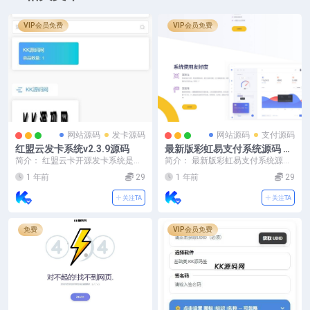
VIP会员免费
VIP会员免费
网站源码
发卡源码
网站源码
支付源码
红盟云发卡系统v2.3.9源码
最新版彩虹易支付系统源码 全
开源 附教程
简介： 红盟云卡开源发卡系统是一
简介： 最新版彩虹易支付系统源码
款精巧便捷，操作简单的自动发卡
全开源 附教程（修复BUG+新增加
1 年前
29
1 年前
29
密系统，一键式在线...
订单投诉功能...
关注TA
关注TA
免费
VIP会员免费