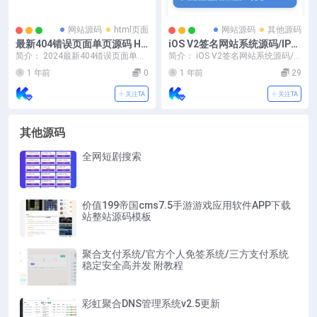
网站源码
html页面
网站源码
其他源码
最新404错误页面单页源码 HT
iOS V2签名网站系统源码/IPA
ML错误页面代码
在线签名/全开源版本
简介： 2024最新404错误页面单页
简介： iOS V2签名网站系统源码/IP
源码 HTML错误页面代码 图片：
A在线签名/全开源版本/亲测 站长
1 年前
0
1 年前
29
测试...
关注TA
关注TA
其他源码
全网短剧搜索
价值199帝国cms7.5手游游戏应用软件APP下载
站整站源码模板
聚合支付系统/官方个人免签系统/三方支付系统
稳定安全高并发 附教程
彩虹聚合DNS管理系统v2.5更新