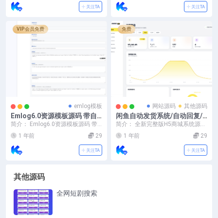
+后端PHP
关注TA
关注TA
VIP会员免费
免费
emlog模板
网站源码
其他源码
Emlog6.0资源模板源码 带自
闲鱼自动发货系统/自动回复/
动采集、带自助广告系统、带
闲鱼AI回复系统源码
简介： Emlog6.0资源模板源码 带
简介： 全新完整版H5商城系统源码
数据到手直接运营
自动采集、带自助广告系统、带数
自己花钱买的,亲测可用,需要自行下
1 年前
29
1 年前
29
据到手直接...
载 H5商...
关注TA
关注TA
其他源码
全网短剧搜索