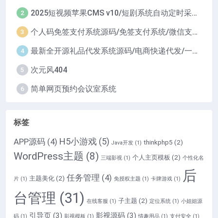
2025短视频苹果CMS v10/短剧系统自动定时采集H5移动端在线影视视频短剧源码小剧场短剧影视源码
2
个人码免签支付系统源码/免签支付系统/微信支付平台
3
最新全开源礼品代发系统源码/电商快递代发/一件代发系统
4
次元风404
5
简单网页预约会议室系统
6
标签
H5小游戏
(5)
APP源码
(4)
thinkphp5
(2)
Java开发
(1)
WordPress主题
(8)
个人主页模板
(2)
三端影视
(1)
个性化名
后
任务管理
(4)
主题美化
(2)
片
(1)
免授权主题
(1)
卡牌游戏
(1)
台管理
(31)
子主题
(2)
在线客服
(1)
定位系统
(1)
小姐姐源
引导页
(3)
影视源码
(3)
码
(1)
影视模板
(1)
情趣用品
(1)
支付安全
(1)