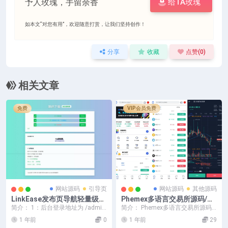
予人玫瑰，手留余香
给TA玫瑰
如本文“对您有用”，欢迎随意打赏，让我们坚持创作！
分享
收藏
点赞(
0
)
相关文章
免费
VIP会员免费
网站源码
引导页
网站源码
其他源码
LinkEase发布页导航轻量级的
Phemex多语言交易所源码/期
PHP源码 带后台
权交易+合约交易+新币申购
简介： 1：后台登录地址为 /admi
简介： Phemex多语言交易所源码/
+锁仓挖矿+平台币发行+K线
n/login.php，提供便捷的配置入
期权交易+合约交易+新币申购+锁
1 年前
0
1 年前
29
口...
行情控制/前端uniapp编译后
仓挖矿+平...