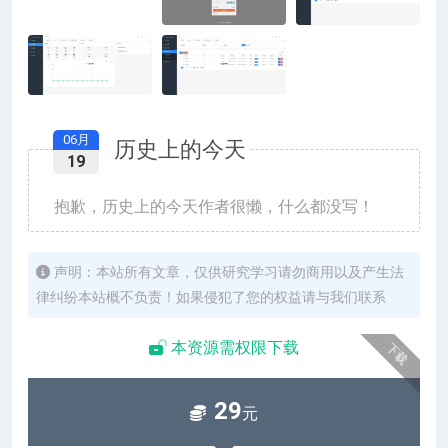
06月
历史上的今天
19
抱歉，历史上的今天作者很懒，什么都没写！
声明：本站所有文章，仅供研究学习请勿商用以及产生法
律纠纷本站概不负责！如果侵犯了您的权益请与我们联系
本资源需权限下载
下载
29
元