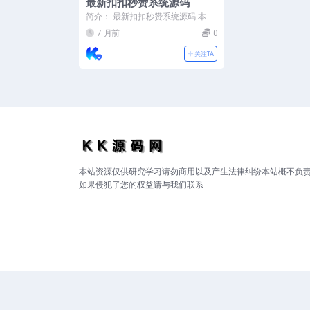
最新扣扣秒赞系统源码
简介： 最新扣扣秒赞系统源码 本地
计划任务运行 非云端，节省开支！
7 月前
0
分站功能，代...
关注TA
本站资源仅供研究学习请勿商用以及产生法律纠纷本站概不负
如果侵犯了您的权益请与我们联系