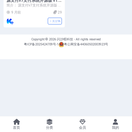
源支付v7支付系统开源版 v1.
8.9源码 附云端源码+挂机软件
简介： 源支付v7支付系统开源版 v
1.8.9源码 附云端源码+挂机软件 开
9 月前
29
源无...
关注TA
Copyright © 2026
闪沙暇科技
- All rights reserved
粤ICP备2025424709号-1
粤公网安备44060502003923号
首页
分类
会员
我的