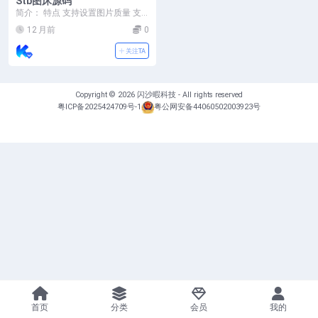
Stb图床源码
简介： 特点 支持设置图片质量 支
持压缩图片大小 支持文字/图片水印
12 月前
0
支持设置图...
关注TA
Copyright © 2026
闪沙暇科技
- All rights reserved
粤ICP备2025424709号-1
粤公网安备44060502003923号
首页
分类
会员
我的